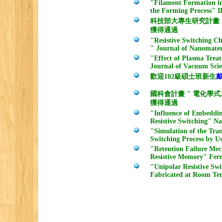
"Filament Formation i
the Forming Process" I
科技部大專生研究計畫
獲得通過
"Resistive Switching C
" Journal of Nanomater
"Effect of Plasma Trea
Journal of Vacuum Scie
歡迎102級碩士班新生
國科會計畫 " 電化學
獲得通過
"Influence of Embeddin
Resistive Switching" Na
"Simulation of the Tra
Switching Process by Us
"Retention Failure Mec
Resistive Memory" Ferro
"Unipolar Resistive Sw
Fabricated at Room Te